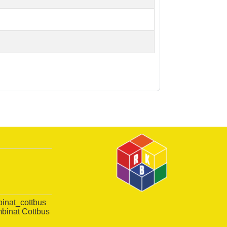
inat_cottbus
inat Cottbus