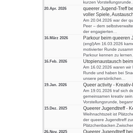
kurzen Vorstellungsrunde
queerer Jugend-Treff 
20.Apr. 2026
voller Spiele, Austausc
Am 20.04.2026 war der qu
Peer – dem selbstverwalt
der engagierten…
Parkour beim queeren J
16.März 2026
(engl)Am 16.03.2026 kame
motivierter Runde zusamm
Parkour kennen zu lernen
Utopienaustausch beim
16.Feb. 2026
Am 16.02.2026 waren wir b
Runde und haben bei Sna
unsere persönlichen…
Queer activity - Kreati
19.Jan. 2026
Am 19.01.2026 traf sich d
gemeinsamen kreativ sein.
Vorstellungsrunde, bega
Queerer Jugendtreff - 
15.Dez. 2025
Weihnachtszeit ist Plätzch
der queere Jugendtreff 
Plätzchenbacken.Zwische
Queerer Jugendtreff bei
26.Nov. 2025