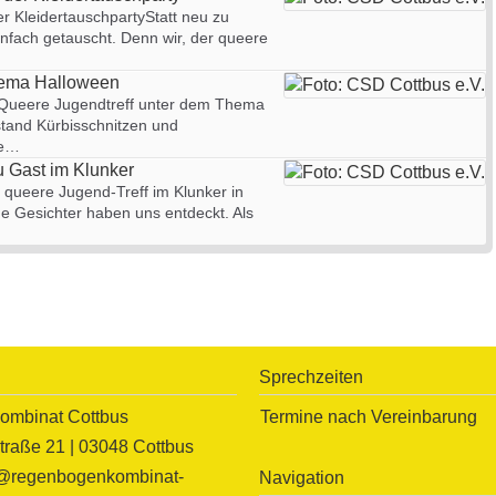
er KleidertauschpartyStatt neu zu
infach getauscht. Denn wir, der queere
hema Halloween
 Queere Jugendtreff unter dem Thema
tand Kürbisschnitzen und
pe…
u Gast im Klunker
queere Jugend-Treff im Klunker in
ue Gesichter haben uns entdeckt. Als
Sprechzeiten
mbinat Cottbus
Termine nach Vereinbarung
traße 21 | 03048 Cottbus
o@regenbogenkombinat-
Navigation