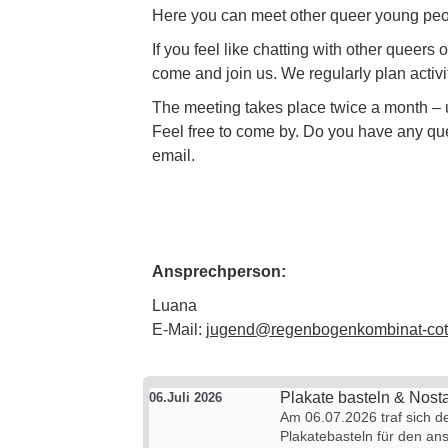
Here you can meet other queer young peopl
If you feel like chatting with other queers
come and join us. We regularly plan activi
The meeting takes place twice a month –
Feel free to come by. Do you have any que
email.
Ansprechperson:
Luana
E-Mail:
jugend@regenbogenkombinat-cot
Plakate basteln & Nost
06.Juli 2026
Am 06.07.2026 traf sich d
Plakatebasteln für den an