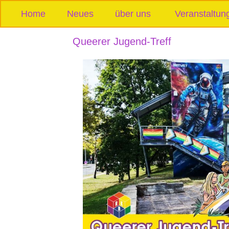
Home
Neues
über uns
Veranstaltun
Queerer Jugend-Treff