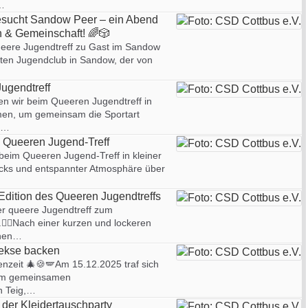
…
besucht Sandow Peer – ein Abend
h & Gemeinschaft! 🌈🎲
eere Jugendtreff zu Gast im Sandow
eten Jugendclub in Sandow, der von
ugendtreff
n wir beim Queeren Jugendtreff in
en, um gemeinsam die Sportart
.…
 Queeren Jugend-Treff
eim Queeren Jugend-Treff in kleiner
cks und entspannter Atmosphäre über
v-Edition des Queeren Jugendtreffs
er queere Jugendtreff zum
️‍🌈Nach einer kurzen und lockeren
nnen…
Kekse backen
enzeit 🎄🍪🪽Am 15.12.2025 traf sich
zum gemeinsamen
n Teig,…
 der Kleidertauschparty