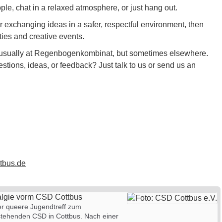
e, chat in a relaxed atmosphere, or just hang out.
 or exchanging ideas in a safer, respectful environment, then
ties and creative events.
 usually at Regenbogenkombinat, but sometimes elsewhere.
stions, ideas, or feedback? Just talk to us or send us an
tbus.de
algie vorm CSD Cottbus
er queere Jugendtreff zum
stehenden CSD in Cottbus. Nach einer